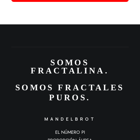
S
O
M
O
S
F
R
A
C
T
A
L
I
N
A
.
SOMOS
FRACTALES
PUROS.
MANDELBROT
EL NÚMERO PI