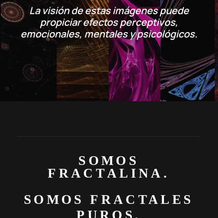
La visión de estas imágenes puede
propiciar efectos perceptivos,
emocionales, mentales y psicológicos.
S
O
M
O
S
F
R
A
C
T
A
L
I
N
A
.
SOMOS
FRACTALES
PUROS.