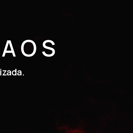
CAOS
izada.