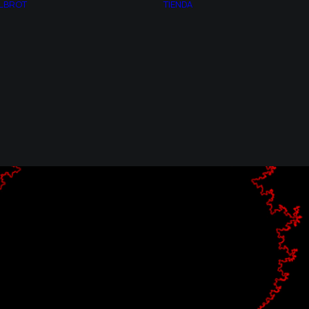
LBROT
TIENDA
NÚMERO PI
CUADROS CON
PROPORCÍON
LUZ
ÁUREA
PREGUNTAS
TEORÍA DEL CAOS
FRECUENTES
GEOMETRÍA
CONDICIONES DE
FRACTAL
COMPRA