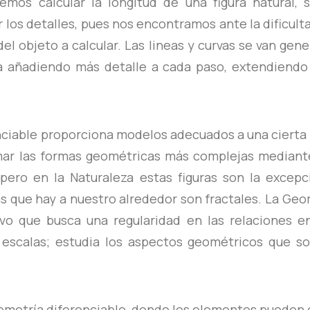
os calcular la longitud de una figura natural, 
los detalles, pues nos encontramos ante la dificult
del objeto a calcular. Las lineas y curvas se van ge
a añadiendo más detalle a cada paso, extendiendo 
nciable proporciona modelos adecuados a una cierta 
ar las formas geométricas más complejas mediant
, pero en la Naturaleza estas figuras son la excepc
s que hay a nuestro alrededor son fractales. La Geo
vo que busca una regularidad en las relaciones e
 escalas; estudia los aspectos geométricos que so
geometría diferenciable, donde los elementos pueden