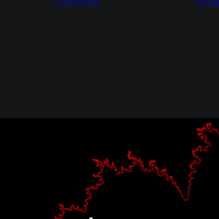
COLECCIONES
MANDE
AZOTH
ESPAGIRIA
TROS
CITRINITAS
ACTO
CONJUNTO DE
RIA
MANDELBROT
EL SITIO
SINTROPÍA
MONSTRUOS
SINCRONÍA