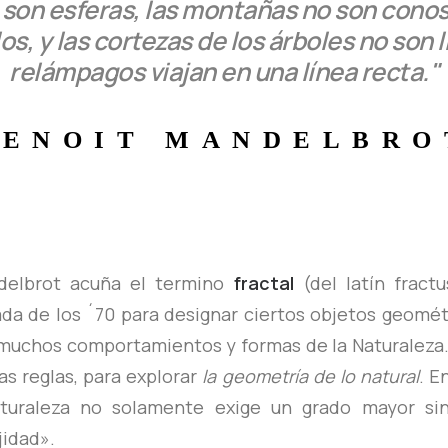
 son esferas, las montañas no son conos,
os, y las cortezas de los árboles no son li
relámpagos viajan en una línea recta."
BENOIT
MANDELBRO
delbrot acuña el termino
fractal
(del latín fractu
da de los ´70 para designar ciertos objetos geométr
muchos comportamientos y formas de la Naturaleza.
s reglas, para explorar
la geometría de lo natural
. E
turaleza no solamente exige un grado mayor si
jidad».