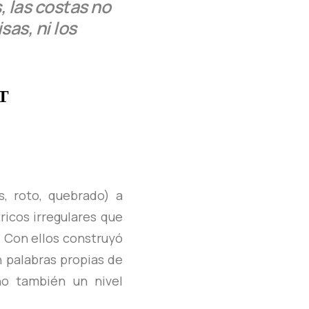
 las costas no
sas, ni los
T
s, roto, quebrado) a
icos irregulares que
 Con ellos construyó
n palabras propias de
no también un nivel