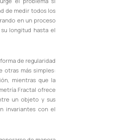
surge el problema si
ad de medir todos los
nerando en un proceso
su longitud hasta el
forma de regularidad
e otras más simples:
ión, mientras que la
metría Fractal ofrece
ntre un objeto y sus
n invariantes con el
 generarse de manera