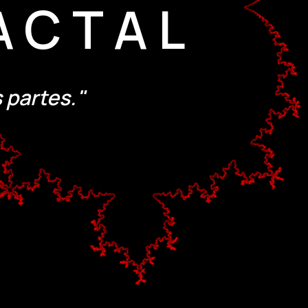
ACTAL
s partes."