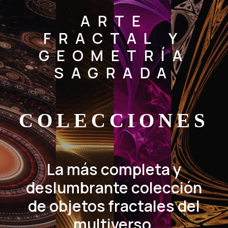
ARTE
FRACTAL Y
GEOMETRÍA
SAGRADA
COLECCIONES
La más completa y
deslumbrante colección
de objetos fractales del
multiverso.