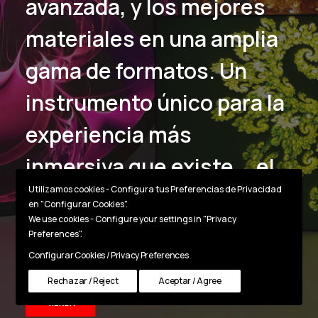
avanzada, y los mejores
materiales en una amplia
gama de formatos. Un
instrumento único para la
experiencia más
inmersiva que existe... el
Utilizamos cookies - Configura tus Preferencias de Privacidad
viaje al encuentro de tu
en "Configurar Cookies".
We use cookies - Configure your settings in "Privacy
propia alma.
Preferences".
Configurar Cookies / Privacy Preferences
Rechazar / Reject
Aceptar / Agree
TIENDA