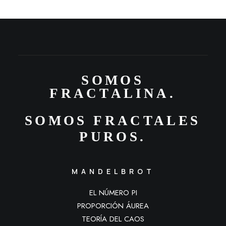
S
O
M
O
S
F
R
A
C
T
A
L
I
N
A
.
SOMOS
FRACTALES
PUROS.
MANDELBROT
EL NÚMERO PI
PROPORCIÓN ÁUREA
TEORÍA DEL CAOS