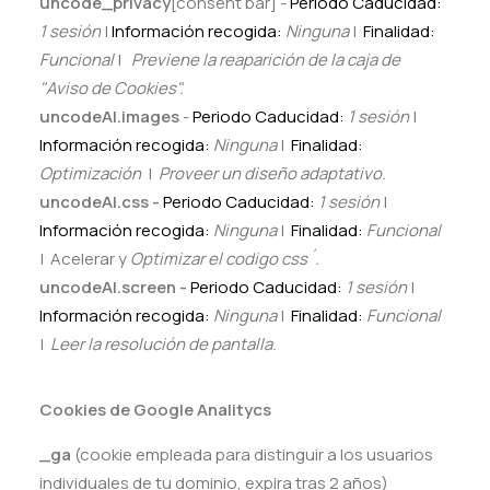
uncode_privacy
[consent bar] -
Periodo Caducidad:
1 sesión
|
Información recogida:
Ninguna
|
Finalidad:
Funcional
|
Previene la reaparición de la caja de
"Aviso de Cookies".
uncodeAI.images
-
Periodo Caducidad:
1 sesión
|
Información recogida:
Ninguna
|
Finalidad:
Optimización
|
Proveer un diseño adaptativo
.
uncodeAI.css -
Periodo Caducidad:
1 sesión
|
Información recogida:
Ninguna
|
Finalidad:
Funcional
| Acelerar y
Optimizar el codigo css´.
uncodeAI.screen -
Periodo Caducidad:
1 sesión
|
Información recogida:
Ninguna
|
Finalidad:
Funcional
|
Leer la resolución de pantalla.
Cookies de Google Analitycs
_ga
(cookie empleada para distinguir a los usuarios
individuales de tu dominio, expira tras 2 años)