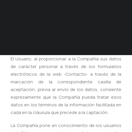
CUADROS CON LUZ
Personal, pone en conocimiento de los usuarios de la
PREGUNTAS FRECUENTES
página web https://fractalina.com/ (en adelante, la
CONDICIONES DE COMPRA
Página) la Política de Privacidad y Protección de
ESP
Datos que aplicará en el tratamiento de los datos
personales que el Usuario facilite voluntariamente al
ENG
acceder a su web.
El Usuario, al proporcionar a la Compañía sus datos
de carácter personal a través de los formularios
electrónicos de la web -Contacto- a través de la
marcación de la correspondiente casilla de
aceptación, previa al envío de los datos, consiente
expresamente que la Compañía pueda tratar esos
datos en los términos de la información facilitada en
cada en la cláusula que precede a la captación.
La Compañía pone en conocimiento de los usuarios