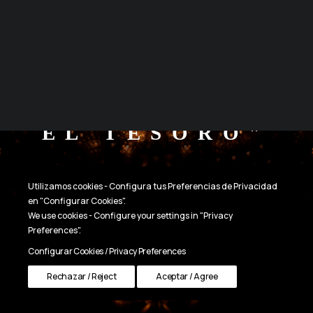
MANDELBROT
CUADROS CON LUZ
PREGUNTAS FRECUENTES
CONDICIONES DE COMPRA
ESP
ENG
"EL
MAPA
ES
EL
TESORO"
Utilizamos cookies - Configura tus Preferencias de Privacidad
en "Configurar Cookies".
We use cookies - Configure your settings in "Privacy
Preferences".
Configurar Cookies / Privacy Preferences
Rechazar / Reject
Aceptar / Agree