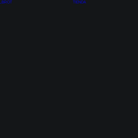
LBROT
TIENDA
NÚMERO PI
CUADROS CON
PROPORCÍON
LUZ
ÁUREA
PREGUNTAS
TEORÍA DEL CAOS
FRECUENTES
GEOMETRÍA
CONDICIONES DE
FRACTAL
COMPRA