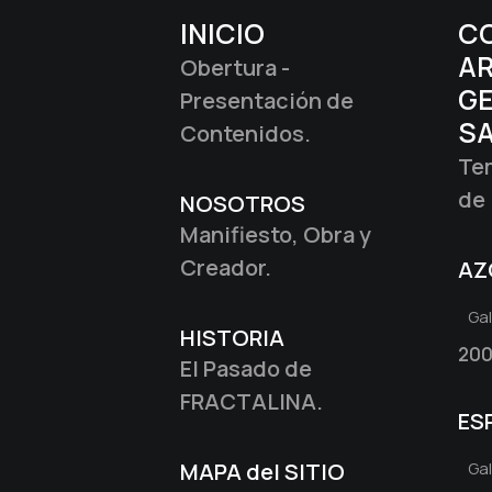
INICIO
CO
AR
Obertura -
G
Presentación de
S
Contenidos.
Tem
de 
NOSOTROS
Manifiesto, Obra y
Creador.
AZ
Ga
HISTORIA
200
El Pasado de
FRACTALINA.
ES
MAPA del SITIO
Ga