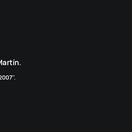
artín.
2007".