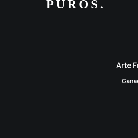
PUROS.
Arte 
Ganad