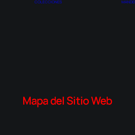
COLECCIONES
MANDE
AZOTH
ESPAGIRIA
TROS
CITRINITAS
ACTO
CONJUNTO DE
RIA
MANDELBROT
EL SITIO
SINTROPÍA
MONSTRUOS
SINCRONÍA
Mapa del Sitio Web