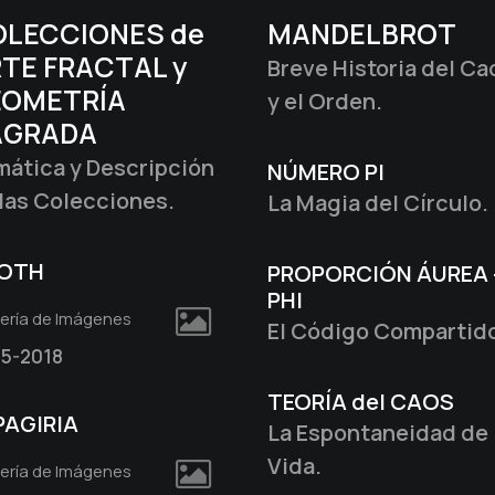
LECCIONES de
MANDELBROT
TE FRACTAL y
Breve Historia del Ca
EOMETRÍA
y el Orden.
AGRADA
ática y Descripción
NÚMERO PI
las Colecciones.
La Magia del Círculo.
OTH
PROPORCIÓN ÁUREA 
PHI
lería de Imágenes
El Código Compartid
5-2018
TEORÍA del CAOS
PAGIRIA
La Espontaneidad de 
Vida.
lería de Imágenes