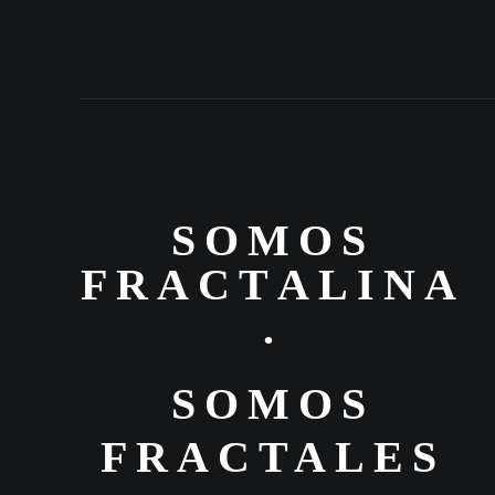
S
O
M
O
S
F
R
A
C
T
A
L
I
N
A
.
SOMOS
FRACTALES