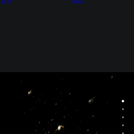
LBROT
TIENDA
NÚMERO PI
CUADROS CON
PROPORCÍON
LUZ
ÁUREA
PREGUNTAS
TEORÍA DEL CAOS
FRECUENTES
GEOMETRÍA
CONDICIONES DE
FRACTAL
COMPRA