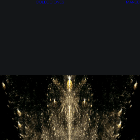
COLECCIONES
MANDE
AZOTH
ESPAGIRIA
TROS
CITRINITAS
ACTO
CONJUNTO DE
RIA
MANDELBROT
EL SITIO
SINTROPÍA
MONSTRUOS
SINCRONÍA