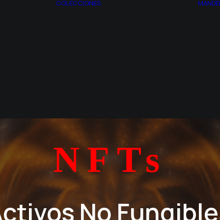
COLECCIONES
MANDE
AZOTH
ESPAGIRIA
TROS
CITRINITAS
ACTO
CONJUNTO DE
RIA
MANDELBROT
EL SITIO
SINTROPÍA
MONSTRUOS
SINCRONÍA
NFTs
ctivos
No
Fungible