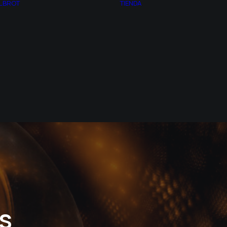
LBROT
TIENDA
NÚMERO PI
CUADROS CON
PROPORCÍON
LUZ
ÁUREA
PREGUNTAS
TEORÍA DEL CAOS
FRECUENTES
GEOMETRÍA
CONDICIONES DE
FRACTAL
COMPRA
s