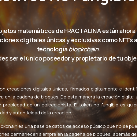
objetos matemáticos de FRACTALINA están ahora 
ciones digitales únicas y exclusivas como NFTs a 
tecnología
blockchain.
s ser el único poseedor y propietario de tu obje
n creaciones digitales únicas, firmados digitalmente e ident
va en la cadena de bloques. De esta manera la creación digital
r propiedad de un coleccionista. El token no fungible es quie
dad y autenticidad de la creación.
ockchain es una base de datos de acceso público que no se pue
iones permanecen siempre en la cadena de bloques, además de s